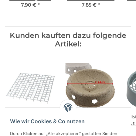
Taubenzubehör
7,90 €
*
7,85 €
*
Kunden kauften dazu folgende
Artikel:
Zuchtzellen-Bodengitter
Einweg-Nistschale aus
Nis
Wie wir Cookies & Co nutzen
aus Kunststoff KLEIN -
Pappe für Tauben |
aus 
STANDARD
groß 24 cm
0,90 €
*
0,75 €
*
Durch Klicken auf „Alle akzeptieren“ gestatten Sie den