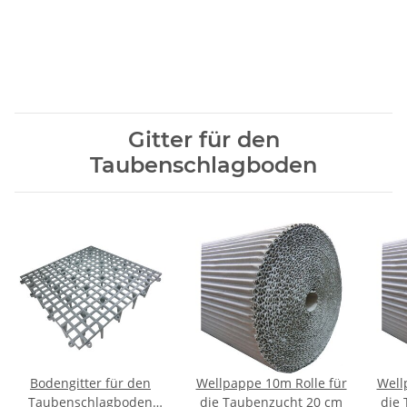
Gitter für den
Taubenschlagboden
Bodengitter für den
Wellpappe 10m Rolle für
Well
Taubenschlagboden
die Taubenzucht 20 cm
die