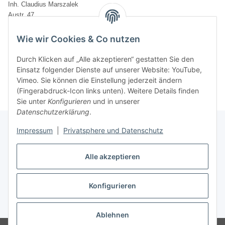
Inh. Claudius Marszalek
Austr. 47
D-78727 Oberndorf am Neckar
Wie wir Cookies & Co nutzen
Ende der Widerrufsbelehrung
Durch Klicken auf „Alle akzeptieren“ gestatten Sie den
Einsatz folgender Dienste auf unserer Website: YouTube,
Vimeo. Sie können die Einstellung jederzeit ändern
(Fingerabdruck-Icon links unten). Weitere Details finden
Sie unter
Konfigurieren
und in unserer
Datenschutzerklärung
.
Impressum
|
Privatsphere und Datenschutz
Infos
Alle akzeptieren
Konfigurieren
Vertrag widerrufen
* Alle Preise inkl. gesetzlicher USt., zzgl.
Versand
Ablehnen