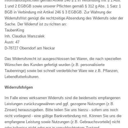
Informationspflichten gemäß Artikel 246 § 2 in Verbindung mit § 1 Abs.
1 und 2 EGBGB sowie unserer Pflichten gemäß § 312 g Abs. 1 Satz 1
BGB in Verbindung mit Artikel 246 § 3 EGBGB. Zur Wahrung der
Widerrufsfrist genügt die rechtzeitige Absendung des Widerrufs oder der
Sache. Der Widerruf ist zu richten an:
TaubenKing
Inh. Claudius Marszalek
Austr. 47
D-78727 Oberndorf am Neckar
Das Widerrufsrecht ist ausgeschlossen bei Waren, die nach speziellen
Wünschen des Kunden gefertigt wurden (z.B. personalisierte
Taubenringe) sowie bei schnell verderblicher Ware wie z.B. Pflanzen,
Lebendfutterkulturen.
Widerrufsfolgen
Im Falle eines wirksamen Widerrufs sind die beiderseits empfangenen
Leistungen zurückzugewähren und ggf. gezogene Nutzungen (z.B.
Zinsen) herauszugeben. Bitte teilen Sie uns hierzu - sofern uns noch
nicht vorliegend - eine gültige Bankverbindung mit. Können Sie uns die
empfangene Leistung sowie Nutzungen (z.B. Gebrauchsvorteile) nicht
oder teilweise nicht oder nur in verschlechtertem Zustand