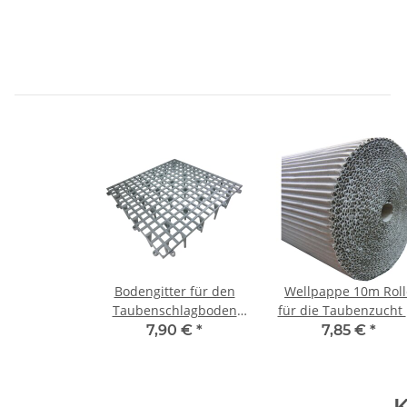
Bodengitter für den
Wellpappe 10m Roll
Taubenschlagboden
für die Taubenzucht
Taubenzubehör
cm
7,90 €
*
7,85 €
*
K