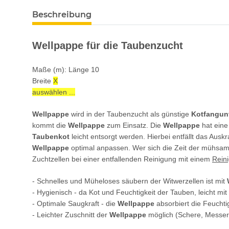
Beschreibung
Wellpappe für die Taubenzucht
Maße (m): Länge 10
Breite
X
auswählen ...
Wellpappe
wird in der Taubenzucht als günstige
Kotfangun
kommt die
Wellpappe
zum Einsatz. Die
Wellpappe
hat eine
Taubenkot
leicht entsorgt werden. Hierbei entfällt das Aus
Wellpappe
optimal anpassen. Wer sich die Zeit der mühsa
Zuchtzellen bei einer entfallenden Reinigung mit einem
Rein
- Schnelles und Müheloses säubern der Witwerzellen ist mit
- Hygienisch - da Kot und Feuchtigkeit der Tauben, leicht mit
- Optimale Saugkraft - die
Wellpappe
absorbiert die Feucht
- Leichter Zuschnitt der
Wellpappe
möglich (Schere, Messer 