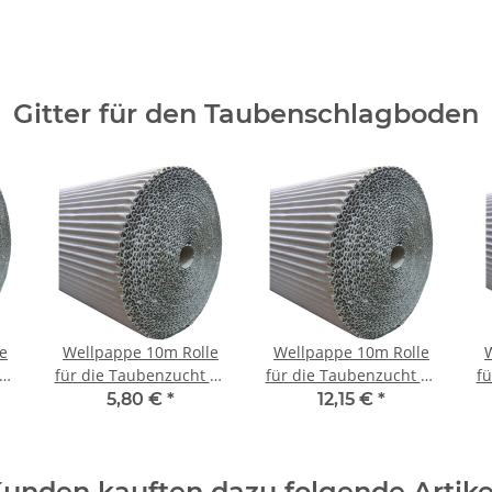
Gitter für den Taubenschlagboden
e
Wellpappe 10m Rolle
Wellpappe 10m Rolle
 20
für die Taubenzucht 30
für die Taubenzucht 40
fü
cm
cm
5,80 €
*
12,15 €
*
unden kauften dazu folgende Artike