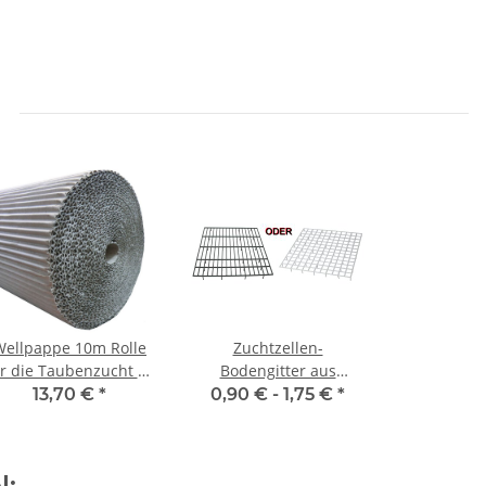
Wellpappe 10m Rolle
Zuchtzellen-
r die Taubenzucht 50
Bodengitter aus
cm
Kunststoff KLEIN
13,70 €
*
0,90 € -
1,75 €
*
Taubenzubehör
l: