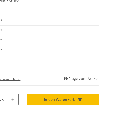
eis / Stück
*
*
*
*
Frage zum Artikel
nd abweichend)
ck
In den Warenkorb