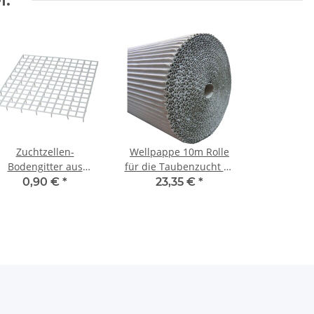
Zuchtzellen-
Wellpappe 10m Rolle
Bodengitter aus
für die Taubenzucht 70
Kunststoff KLEIN -
cm
0,90 €
*
23,35 €
*
STANDARD