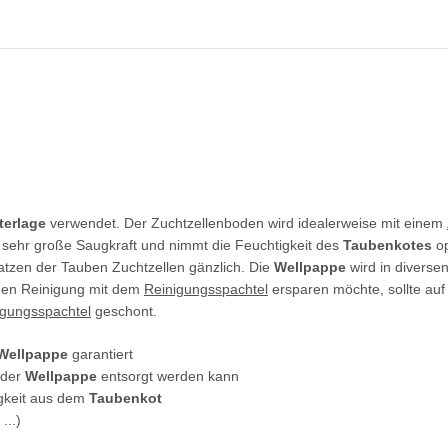
terlage
verwendet. Der Zuchtzellenboden wird idealerweise mit einem
 sehr große Saugkraft und nimmt die Feuchtigkeit des
Taubenkotes
op
kratzen der Tauben Zuchtzellen gänzlich. Die
Wellpappe
wird in diversen
men Reinigung mit dem
Reinigungsspachtel
ersparen möchte, sollte auf
igungsspachtel
geschont.
Wellpappe
garantiert
 der
Wellpappe
entsorgt werden kann
igkeit aus dem
Taubenkot
...)