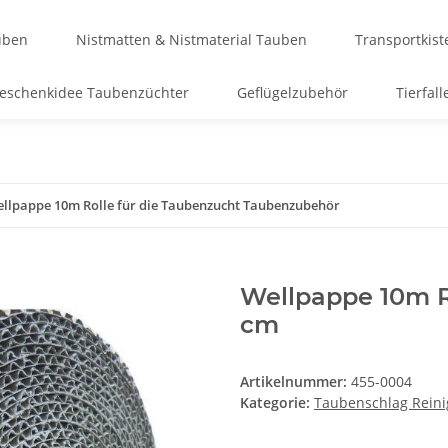
uben
Nistmatten & Nistmaterial Tauben
Transportkis
eschenkidee Taubenzüchter
Geflügelzubehör
Tierfall
llpappe 10m Rolle für die Taubenzucht Taubenzubehör
Wellpappe 10m R
cm
Artikelnummer:
455-0004
Kategorie:
Taubenschlag Rein