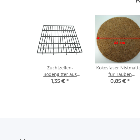
Zuchtzellen-
Kokosfaser Nistmatt
Bodengitter aus
für Tauben
Kunststoff KLEIN -
Taubenzubehör 23
1,35 €
*
0,85 €
*
STABIL