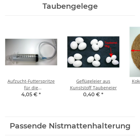
Taubengelege
Aufzucht-Futterspritze
Geflügeleier aus
Kok
für die
Kunststoff Taubeneier
Vogel-/Taubenaufzucht
Ta
4,05 €
*
0,40 €
*
Taubenzubehör
Passende Nistmattenhalterung