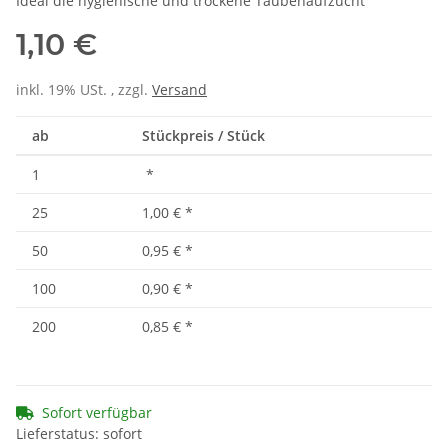
Ideal die hygienische und trockene Taubenaufzucht
1,10 €
inkl. 19% USt. , zzgl.
Versand
ab
Stückpreis / Stück
1
*
25
1,00 €
*
50
0,95 €
*
100
0,90 €
*
200
0,85 €
*
Sofort verfügbar
Lieferstatus: sofort