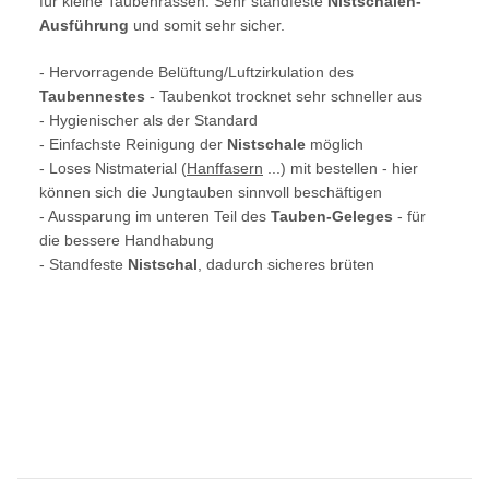
für kleine Taubenrassen. Sehr standfeste
Nistschalen-
Ausführung
und somit sehr sicher.
- Hervorragende Belüftung/Luftzirkulation des
Taubennestes
- Taubenkot trocknet sehr schneller aus
- Hygienischer als der Standard
- Einfachste Reinigung der
Nistschale
möglich
- Loses Nistmaterial (
Hanffasern
...) mit bestellen - hier
können sich die Jungtauben sinnvoll beschäftigen
- Aussparung im unteren Teil des
Tauben-Geleges
- für
die bessere Handhabung
- Standfeste
Nistschal
, dadurch sicheres brüten