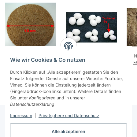
Kokosfaser Nistmatten
Geflügeleier aus
N
Wie wir Cookies & Co nutzen
für Tauben
Kunststoff Taubeneier
F
Taubenzubehör 18cm
0,60 €
*
0,40 €
*
Durch Klicken auf „Alle akzeptieren“ gestatten Sie den
Einsatz folgender Dienste auf unserer Website: YouTube,
Vimeo. Sie können die Einstellung jederzeit ändern
(Fingerabdruck-Icon links unten). Weitere Details finden
Sie unter
Konfigurieren
und in unserer
Datenschutzerklärung
.
Impressum
|
Privatsphere und Datenschutz
Infos
Alle akzeptieren