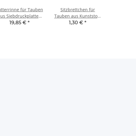
utterrinne für Tauben
Sitzbrettchen für
us Siebdruckplatten
Tauben aus Kunststoff,
75cm
zerlegbar mit
19,85 €
*
1,30 €
*
Halterungssystem
Taubenzubehör
schwarz