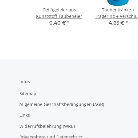
Geflügeleier aus
Taubentränke +
Kunststoff Taubeneier
Tragering + Verschlu
3,5 Liter
0,40 €
*
4,65 €
*
Infos
Sitemap
Allgemeine Geschäftsbedingungen (AGB)
Links
Widerrufsbelehrung (WRB)
Privatsphere und Datenschutz