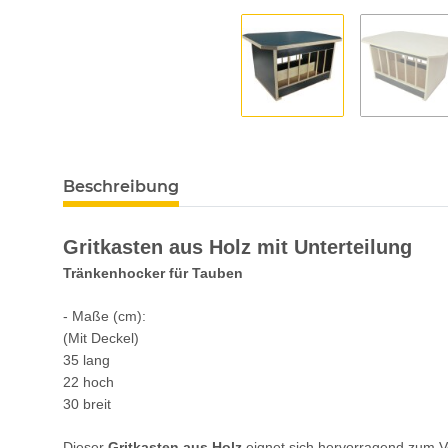
Beschreibung
Gritkasten aus Holz mit Unterteilung
Tränkenhocker für Tauben
- Maße (cm):
(Mit Deckel)
35 lang
22 hoch
30 breit
Dieser
Gritkasten aus Holz
eignet sich hervorragend zum V