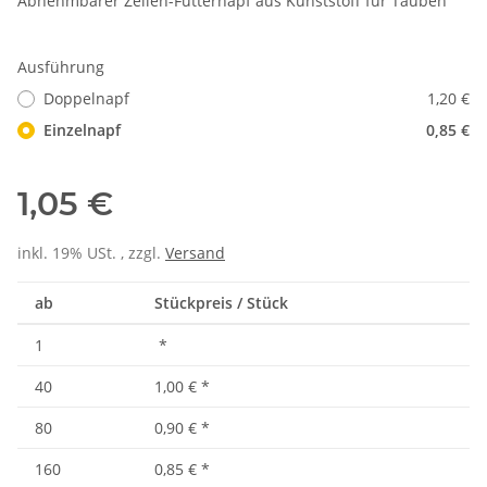
Abnehmbarer Zellen-Futternapf aus Kunststoff für Tauben
Ausführung
Doppelnapf
1,20 €
Einzelnapf
0,85 €
1,05 €
inkl. 19% USt. , zzgl.
Versand
ab
Stückpreis / Stück
1
*
40
1,00 €
*
80
0,90 €
*
160
0,85 €
*