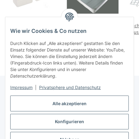
Zellen-Futternapf aus
Taubenbadewanne
Zuch
Wie wir Cookies & Co nutzen
Kunststoff für Tauben
STANDARD
aus
Doppelnapf
Taubenzubehör
1,20 €
*
9,05 €
*
Durch Klicken auf „Alle akzeptieren“ gestatten Sie den
Einsatz folgender Dienste auf unserer Website: YouTube,
Vimeo. Sie können die Einstellung jederzeit ändern
(Fingerabdruck-Icon links unten). Weitere Details finden
Sie unter
Konfigurieren
und in unserer
Datenschutzerklärung
.
Impressum
|
Privatsphere und Datenschutz
Infos
Alle akzeptieren
Konfigurieren
Vertrag widerrufen
* Alle Preise inkl. gesetzlicher USt., zzgl.
Versand