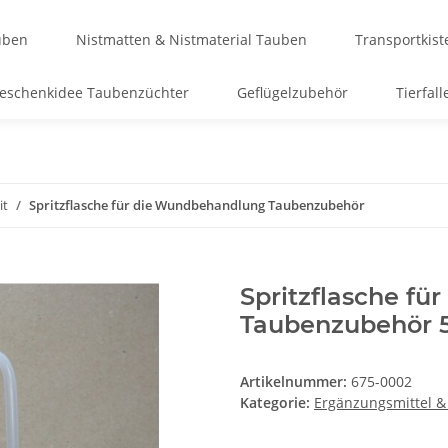
uben
Nistmatten & Nistmaterial Tauben
Transportkis
eschenkidee Taubenzüchter
Geflügelzubehör
Tierfall
it
Spritzflasche für die Wundbehandlung Taubenzubehör
Spritzflasche f
Taubenzubehör 
Artikelnummer:
675-0002
Kategorie:
Ergänzungsmittel &