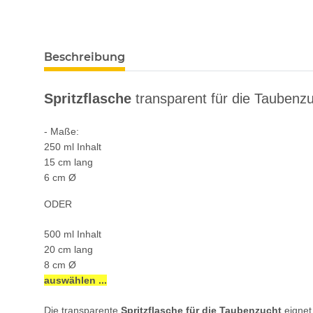
Beschreibung
Spritzflasche
transparent für die Taubenz
- Maße:
250 ml Inhalt
15 cm lang
6 cm Ø
ODER
500 ml Inhalt
20 cm lang
8 cm Ø
auswählen ...
Die transparente
Spritzflasche
für die Taubenzucht
eignet