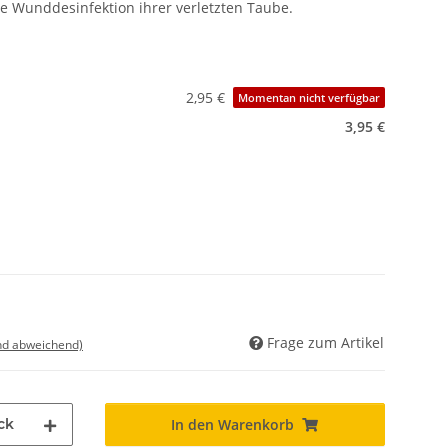
le Wunddesinfektion ihrer verletzten Taube.
2,95 €
Momentan nicht verfügbar
3,95 €
Frage zum Artikel
nd abweichend)
ck
In den Warenkorb