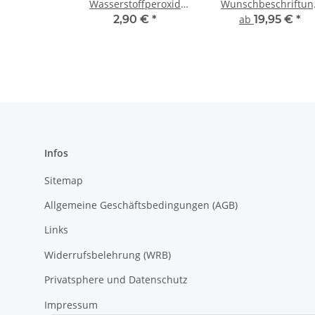
Wasserstoffperoxid
Wunschbeschriftun
3,6% Lösung
Lasergravur 1-zeili
2,90 €
*
ab
19,95 €
*
oder 2-zeilige + -
piktogramm + -numm
| -farbe | Durchmes
Ø 8 mm | -stückzah
Infos
Sitemap
Allgemeine Geschäftsbedingungen (AGB)
Links
Widerrufsbelehrung (WRB)
Privatsphere und Datenschutz
Impressum