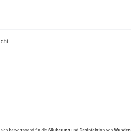
ucht
 sich hervorragend für die
Säuberung
und
Desinfektion
von
Wunden