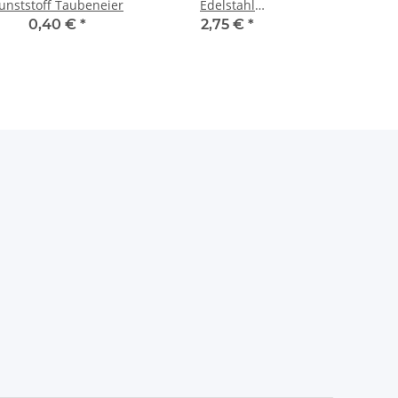
unststoff Taubeneier
Edelstahl
Taubenzubehör 16 cm
0,40 €
*
2,75 €
*