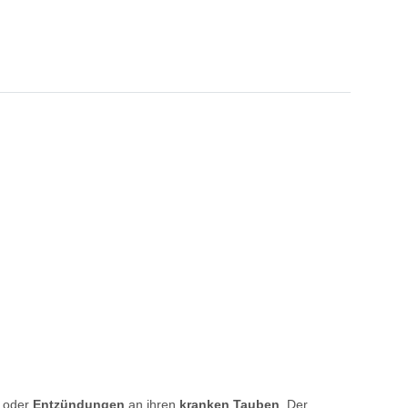
oder
Entzündungen
an ihren
kranken Tauben
. Der