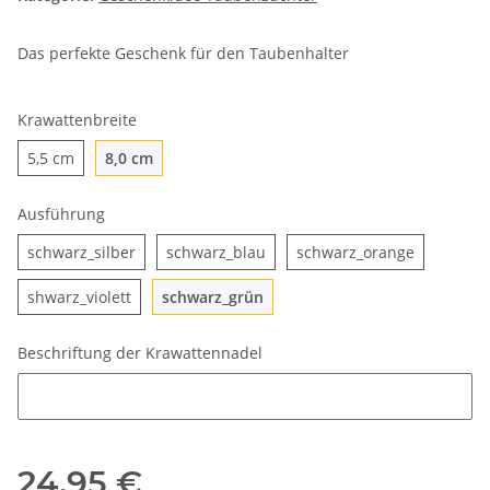
Das perfekte Geschenk für den Taubenhalter
Krawattenbreite
5,5 cm
8,0 cm
5,5 cm
8,0 cm
Ausführung
schwarz_silber
schwarz_blau
schwarz_o
schwarz_silber
schwarz_blau
schwarz_orange
shwarz_violett
schwarz_grün
shwarz_violett
schwarz_grün
Beschriftung der Krawattennadel
Beschriftung der Krawattennadel
24,95 €