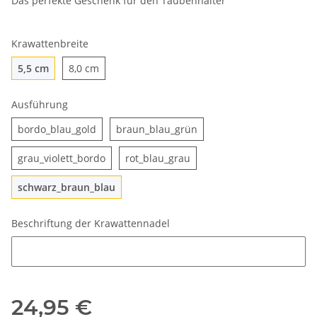
Das perfekte Geschenk für den Taubenhalter
Krawattenbreite
5,5 cm
8,0 cm
5,5 cm
8,0 cm
Ausführung
bordo_blau_gold
braun_blau_grün
bordo_blau_gold
braun_blau_grün
grau_violett_bordo
rot_blau_grau
grau_violett_bordo
rot_blau_grau
schwarz_braun_blau
schwarz_braun_blau
Beschriftung der Krawattennadel
Beschriftung der Krawattennadel
24,95 €