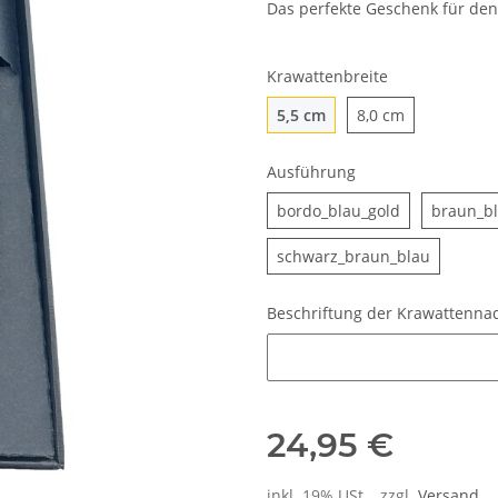
Das perfekte Geschenk für de
Krawattenbreite
5,5 cm
8,0 cm
5,5 cm
8,0 cm
Ausführung
bordo_blau_g
bordo_blau_gold
braun_b
schwarz_
schwarz_braun_blau
Beschriftung der Krawattenna
Beschriftung der Krawattenna
24,95 €
inkl. 19% USt. , zzgl.
Versand