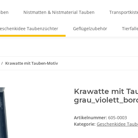
uben
Nistmatten & Nistmaterial Tauben
Transportkis
eschenkidee Taubenzüchter
Geflügelzubehör
Tierfall
Krawatte mit Tauben-Motiv
Krawatte mit Ta
grau_violett_bor
Artikelnummer:
605-0003
Kategorie:
Geschenkidee Taub