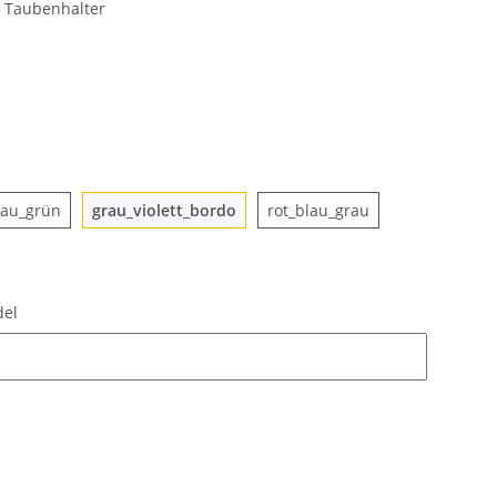
n Taubenhalter
old
braun_blau_grün
grau_violett_bordo
rot_blau_grau
lau_grün
grau_violett_bordo
rot_blau_grau
braun_blau
del
del