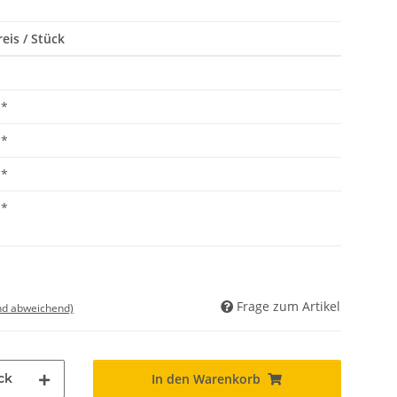
eis / Stück
*
*
*
*
Frage zum Artikel
nd abweichend)
ck
In den Warenkorb