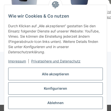
Belgische Taubentränke
Futterbecher -
Nis
Wie wir Cookies & Co nutzen
2 Liter
Futterkrug aus
au
Kunststoff
3,15 €
*
6,25 €
*
Durch Klicken auf „Alle akzeptieren“ gestatten Sie den
Taubenzubehör 2 Liter
Einsatz folgender Dienste auf unserer Website: YouTube,
Vimeo. Sie können die Einstellung jederzeit ändern
(Fingerabdruck-Icon links unten). Weitere Details finden
Sie unter
Konfigurieren
und in unserer
Datenschutzerklärung
.
Impressum
|
Privatsphere und Datenschutz
Infos
Alle akzeptieren
Konfigurieren
Vertrag widerrufen
* Alle Preise inkl. gesetzlicher USt., zzgl.
Versand
Ablehnen
© Claudius Marszalek