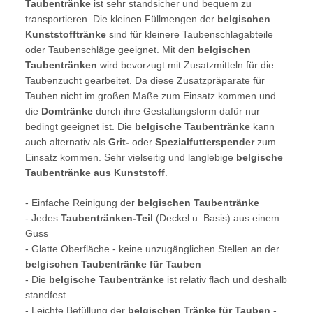
Taubentränke
ist sehr standsicher und bequem zu
transportieren. Die kleinen Füllmengen der
belgischen
Kunststofftränke
sind für kleinere Taubenschlagabteile
oder Taubenschläge geeignet. Mit den
belgischen
Taubentränken
wird bevorzugt mit Zusatzmitteln für die
Taubenzucht gearbeitet. Da diese Zusatzpräparate für
Tauben nicht im großen Maße zum Einsatz kommen und
die
Domtränke
durch ihre Gestaltungsform dafür nur
bedingt geeignet ist. Die
belgische Taubentränke
kann
auch alternativ als
Grit-
oder
Spezialfutterspender
zum
Einsatz kommen. Sehr vielseitig und langlebige
belgische
Taubentränke aus Kunststoff
.
- Einfache Reinigung der
belgischen Taubentränke
- Jedes
Taubentränken-Teil
(Deckel u. Basis) aus einem
Guss
- Glatte Oberfläche - keine unzugänglichen Stellen an der
belgischen Taubentränke für Tauben
- Die
belgische Taubentränke
ist relativ flach und deshalb
standfest
- Leichte Befüllung der
belgischen Tränke für Tauben
-